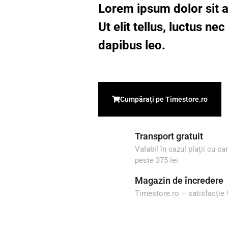
Lorem ipsum dolor sit a
Ut elit tellus, luctus ne
dapibus leo.
Cumpărați pe Timestore.ro
Transport gratuit
Valabil în cazul plații cu c
peste 375 lei
Magazin de încredere
Timestore.ro – satisfacție