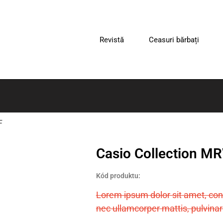
Revistă
Ceasuri bărbați
F
Casio Collection 
Kód produktu:
Lorem ipsum dolor sit amet, consec
nec ullamcorper mattis, pulvinar