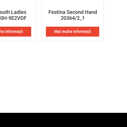
outh Ladies
Festina Second Hand
00H-9E2VDF
20364/2_1
te informații
Mai multe informații