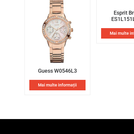
Esprit B
ES1L151
Mai multe in
Guess W0546L3
Mai multe informații