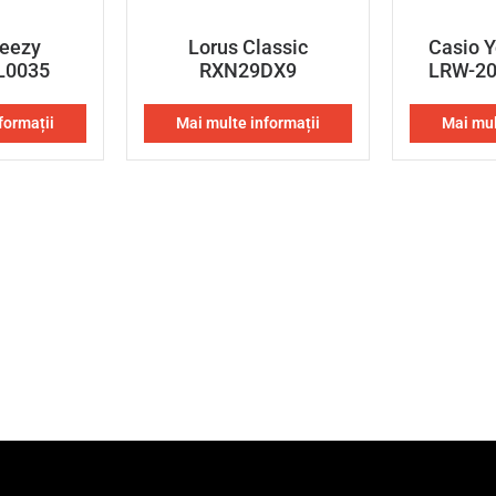
reezy
Lorus Classic
Casio Y
L0035
RXN29DX9
LRW-2
formații
Mai multe informații
Mai mul