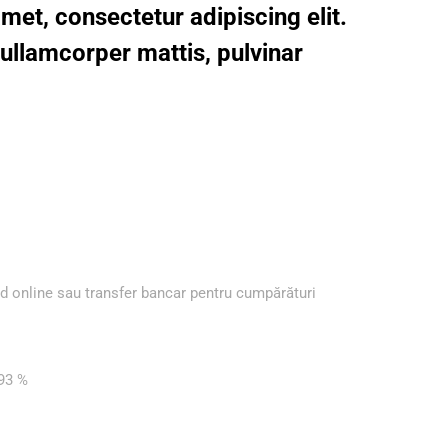
met, consectetur adipiscing elit.
c ullamcorper mattis, pulvinar
ard online sau transfer bancar pentru cumpărături
 93 %