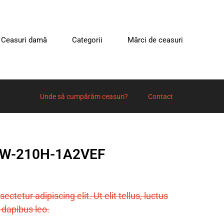
Ceasuri damă
Categorii
Mărci de ceasuri
Unde să cumpărăm ceasuri?
Contact
MRW-210H-1A2VEF
tetur adipiscing elit. Ut elit tellus, luctus
 dapibus leo.