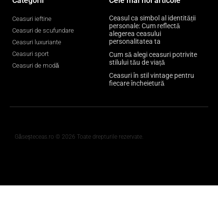
Categorii
Cele mai noi articole
Ceasul ca simbol al identității
Ceasuri ieftine
personale: Cum reflectă
Ceasuri de scufundare
alegerea ceasului
personalitatea ta
Ceasuri luxuriante
Ceasuri sport
Cum să alegi ceasuri potrivite
stilului tău de viață
Ceasuri de modă
Ceasuri în stil vintage pentru
fiecare încheietură
Găseșteceas.ro © 2026 Toate drepturile rezervate.