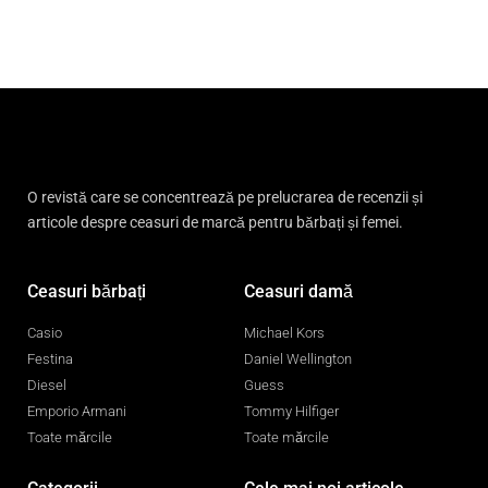
O revistă care se concentrează pe prelucrarea de recenzii și
articole despre ceasuri de marcă pentru bărbați și femei.
Ceasuri bărbați
Ceasuri damă
Casio
Michael Kors
Festina
Daniel Wellington
Diesel
Guess
Emporio Armani
Tommy Hilfiger
Toate mărcile
Toate mărcile