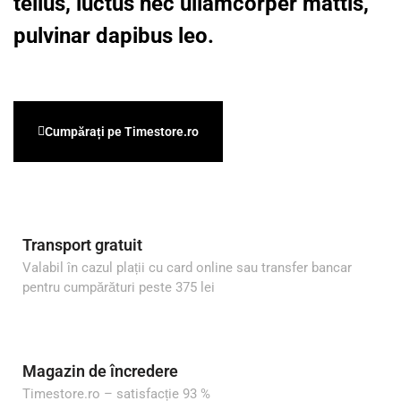
tellus, luctus nec ullamcorper mattis,
pulvinar dapibus leo.
Cumpărați pe Timestore.ro
Transport gratuit
Valabil în cazul plații cu card online sau transfer bancar
pentru cumpărături peste 375 lei
Magazin de încredere
Timestore.ro – satisfacție 93 %