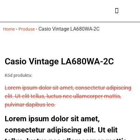
Ceasuri bărbați
Mărci de ceasuri
-
-
Casio Vintage LA680WA-2C
Home
Produse
Casio Vintage LA680WA-2C
Kód produktu:
Lorem ipsum dolor sit amet, consectetur adipiscing
elit. Ut elit tellus, luctus nec ullamcorper mattis,
pulvinar dapibus leo.
Lorem ipsum dolor sit amet,
consectetur adipiscing elit. Ut elit