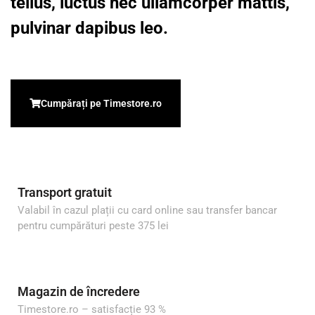
tellus, luctus nec ullamcorper mattis,
pulvinar dapibus leo.
Cumpărați pe Timestore.ro
Transport gratuit
Valabil în cazul plații cu card online sau transfer bancar
pentru cumpărături peste 375 lei
Magazin de încredere
Timestore.ro – satisfacție 93 %