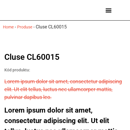
Ceasuri bărbați
Mărci de ceasuri
-
-
Cluse CL60015
Home
Produse
Cluse CL60015
Kód produktu:
Lorem ipsum dolor sit amet, consectetur adipiscing
elit. Ut elit tellus, luctus nec ullamcorper mattis,
pulvinar dapibus leo.
Lorem ipsum dolor sit amet,
consectetur adipiscing elit. Ut elit