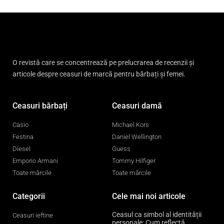
O revistă care se concentrează pe prelucrarea de recenzii și
articole despre ceasuri de marcă pentru bărbați și femei.
Ceasuri bărbați
Ceasuri damă
Casio
Michael Kors
Festina
Daniel Wellington
Diesel
Guess
Emporio Armani
Tommy Hilfiger
Toate mărcile
Toate mărcile
Categorii
Cele mai noi articole
Ceasul ca simbol al identității
Ceasuri ieftine
personale: Cum reflectă