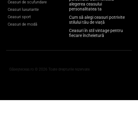
Ceasuri de scufundare
alegerea ceasului
personalitatea ta
Ceasuri luxuriante
Ceasuri sport
Cum să alegi ceasuri potrivite
stilului tău de viață
Ceasuri de modă
Ceasuri în stil vintage pentru
fiecare încheietură
Găseșteceas.ro © 2026 Toate drepturile rezervate.