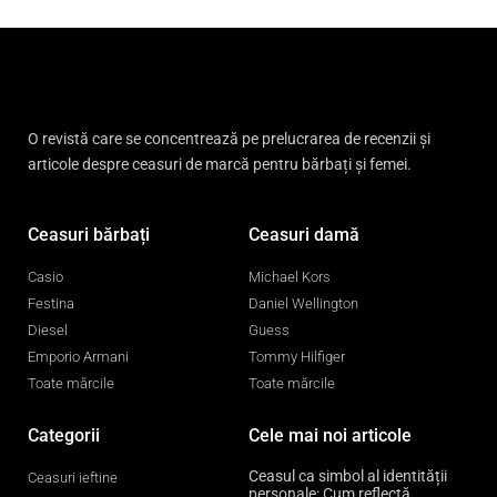
O revistă care se concentrează pe prelucrarea de recenzii și
articole despre ceasuri de marcă pentru bărbați și femei.
Ceasuri bărbați
Ceasuri damă
Casio
Michael Kors
Festina
Daniel Wellington
Diesel
Guess
Emporio Armani
Tommy Hilfiger
Toate mărcile
Toate mărcile
Categorii
Cele mai noi articole
Ceasul ca simbol al identității
Ceasuri ieftine
personale: Cum reflectă