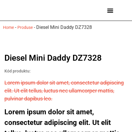
Ceasuri bărbați
Mărci de ceasuri
-
-
Diesel Mini Daddy DZ7328
Home
Produse
Diesel Mini Daddy DZ7328
Kód produktu:
Lorem ipsum dolor sit amet, consectetur adipiscing
elit. Ut elit tellus, luctus nec ullamcorper mattis,
pulvinar dapibus leo.
Lorem ipsum dolor sit amet,
consectetur adipiscing elit. Ut elit