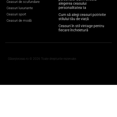
Ceasuri de scufundare
alegerea ceasului
personalitatea ta
Ceasuri luxuriante
Ceasuri sport
Cum să alegi ceasuri potrivite
stilului tău de viață
Ceasuri de modă
Ceasuri în stil vintage pentru
fiecare încheietură
Găseșteceas.ro © 2026 Toate drepturile rezervate.