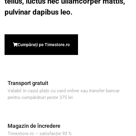
tellus, luctus nec ullamcorper mattis,
pulvinar dapibus leo.
Cumpărați pe Timestore.ro
Transport gratuit
Valabil în cazul plații cu card online sau transfer bancar
pentru cumpărături peste 375 lei
Magazin de încredere
Timestore.ro – satisfacție 93 %