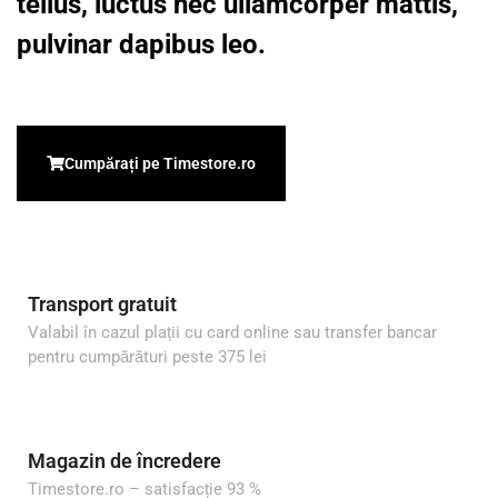
tellus, luctus nec ullamcorper mattis,
pulvinar dapibus leo.
Cumpărați pe Timestore.ro
Transport gratuit
Valabil în cazul plații cu card online sau transfer bancar
pentru cumpărături peste 375 lei
Magazin de încredere
Timestore.ro – satisfacție 93 %