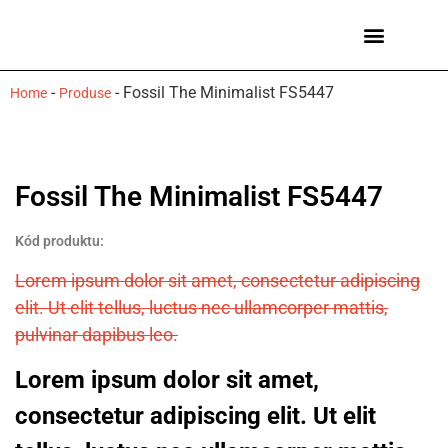
Ceasuri bărbați
Mărci de ceasuri
-
-
Fossil The Minimalist FS5447
Home
Produse
Fossil The Minimalist FS5447
Kód produktu:
Lorem ipsum dolor sit amet, consectetur adipiscing
elit. Ut elit tellus, luctus nec ullamcorper mattis,
pulvinar dapibus leo.
Lorem ipsum dolor sit amet,
consectetur adipiscing elit. Ut elit