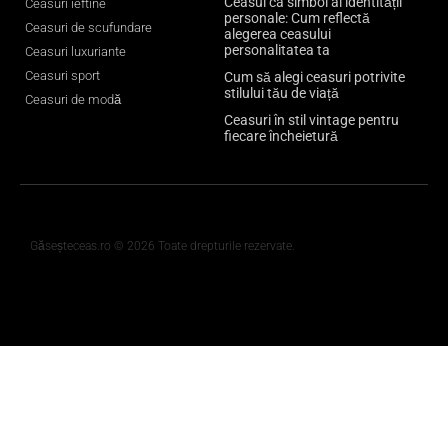
Ceasul ca simbol al identității
Ceasuri ieftine
personale: Cum reflectă
Ceasuri de scufundare
alegerea ceasului
personalitatea ta
Ceasuri luxuriante
Ceasuri sport
Cum să alegi ceasuri potrivite
stilului tău de viață
Ceasuri de modă
Ceasuri în stil vintage pentru
fiecare încheietură
Găseșteceas.ro © 2026 Toate drepturile rezervate.