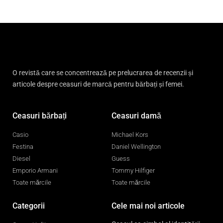
O revistă care se concentrează pe prelucrarea de recenzii și
articole despre ceasuri de marcă pentru bărbați și femei.
Ceasuri bărbați
Ceasuri damă
Casio
Michael Kors
Festina
Daniel Wellington
Diesel
Guess
Emporio Armani
Tommy Hilfiger
Toate mărcile
Toate mărcile
Categorii
Cele mai noi articole