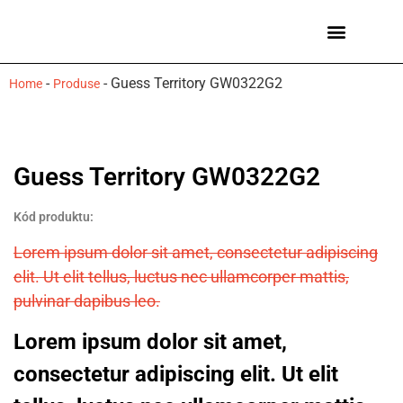
Ceasuri bărbați
Mărci de ceasuri
-
-
Guess Territory GW0322G2
Home
Produse
Guess Territory GW0322G2
Kód produktu:
Lorem ipsum dolor sit amet, consectetur adipiscing
elit. Ut elit tellus, luctus nec ullamcorper mattis,
pulvinar dapibus leo.
Lorem ipsum dolor sit amet,
consectetur adipiscing elit. Ut elit