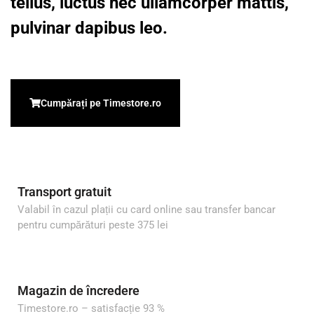
tellus, luctus nec ullamcorper mattis,
pulvinar dapibus leo.
Cumpărați pe Timestore.ro
Transport gratuit
Valabil în cazul plații cu card online sau transfer bancar
pentru cumpărături peste 375 lei
Magazin de încredere
Timestore.ro – satisfacție 93 %