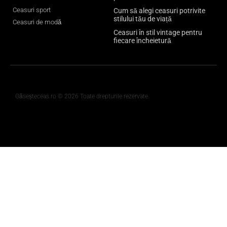
Ceasuri sport
Cum să alegi ceasuri potrivite
stilului tău de viață
Ceasuri de modă
Ceasuri în stil vintage pentru
fiecare încheietură
Găseșteceas.ro © 2026 Toate drepturile rezervate.