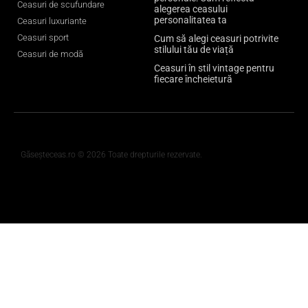
Ceasuri de scufundare
alegerea ceasului
personalitatea ta
Ceasuri luxuriante
Ceasuri sport
Cum să alegi ceasuri potrivite
stilului tău de viață
Ceasuri de modă
Ceasuri în stil vintage pentru
fiecare încheietură
Găseșteceas.ro © 2026 Toate drepturile rezervate.