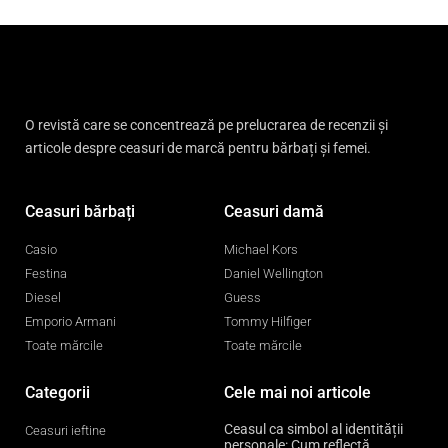
O revistă care se concentrează pe prelucrarea de recenzii și
articole despre ceasuri de marcă pentru bărbați și femei.
Ceasuri bărbați
Ceasuri damă
Casio
Michael Kors
Festina
Daniel Wellington
Diesel
Guess
Emporio Armani
Tommy Hilfiger
Toate mărcile
Toate mărcile
Categorii
Cele mai noi articole
Ceasul ca simbol al identității
Ceasuri ieftine
personale: Cum reflectă