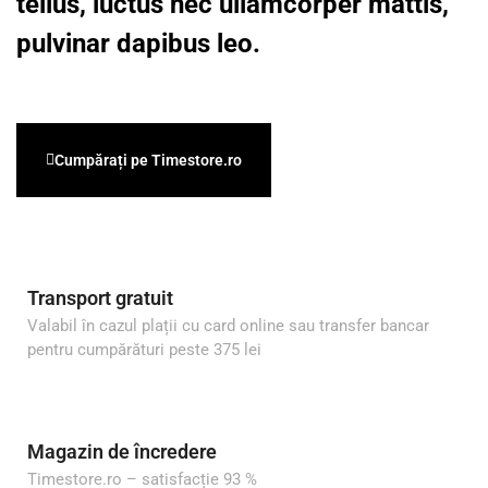
tellus, luctus nec ullamcorper mattis,
pulvinar dapibus leo.
Cumpărați pe Timestore.ro
Transport gratuit
Valabil în cazul plații cu card online sau transfer bancar
pentru cumpărături peste 375 lei
Magazin de încredere
Timestore.ro – satisfacție 93 %