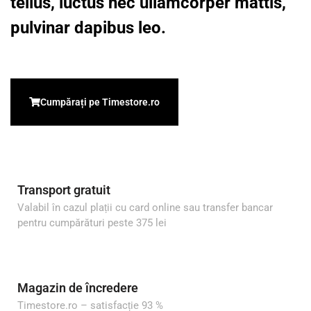
tellus, luctus nec ullamcorper mattis,
pulvinar dapibus leo.
Cumpărați pe Timestore.ro
Transport gratuit
Valabil în cazul plații cu card online sau transfer bancar
pentru cumpărături peste 375 lei
Magazin de încredere
Timestore.ro – satisfacție 93 %