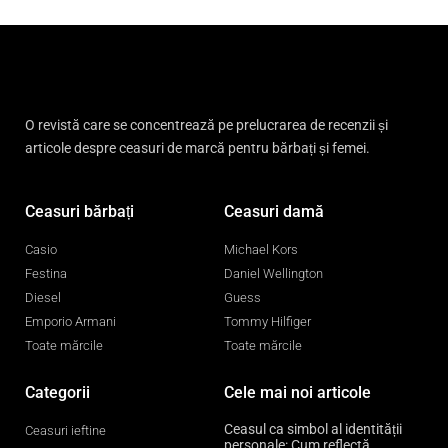
O revistă care se concentrează pe prelucrarea de recenzii și
articole despre ceasuri de marcă pentru bărbați și femei.
Ceasuri bărbați
Ceasuri damă
Casio
Michael Kors
Festina
Daniel Wellington
Diesel
Guess
Emporio Armani
Tommy Hilfiger
Toate mărcile
Toate mărcile
Categorii
Cele mai noi articole
Ceasul ca simbol al identității
Ceasuri ieftine
personale: Cum reflectă