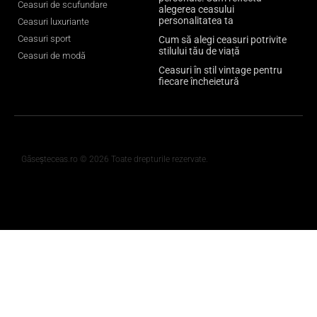
Ceasuri de scufundare
alegerea ceasului
personalitatea ta
Ceasuri luxuriante
Ceasuri sport
Cum să alegi ceasuri potrivite
stilului tău de viață
Ceasuri de modă
Ceasuri în stil vintage pentru
fiecare încheietură
Găseșteceas.ro © 2026 Toate drepturile rezervate.