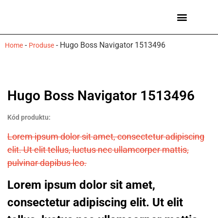
Ceasuri bărbați
Mărci de ceasuri
-
-
Hugo Boss Navigator 1513496
Home
Produse
Hugo Boss Navigator 1513496
Kód produktu:
Lorem ipsum dolor sit amet, consectetur adipiscing
elit. Ut elit tellus, luctus nec ullamcorper mattis,
pulvinar dapibus leo.
Lorem ipsum dolor sit amet,
consectetur adipiscing elit. Ut elit