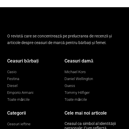
O revistă care se concentrează pe prelucrarea de recenzii și
articole despre ceasuri de marcă pentru bărbați și femei.
Ceasuri bărbați
Ceasuri damă
Casio
Michael Kors
Festina
Daniel Wellington
Diesel
Guess
Emporio Armani
Tommy Hilfiger
Toate mărcile
Toate mărcile
Categorii
Cele mai noi articole
Ceasul ca simbol al identității
Ceasuri ieftine
personale: Cum reflectă