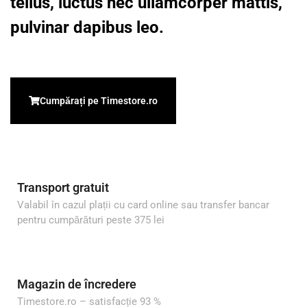
tellus, luctus nec ullamcorper mattis,
pulvinar dapibus leo.
Cumpărați pe Timestore.ro
Transport gratuit
Valabil în cazul plații cu card online sau transfer bancar
pentru cumpărături peste 375 lei
Magazin de încredere
Timestore.ro – satisfacție 93 %