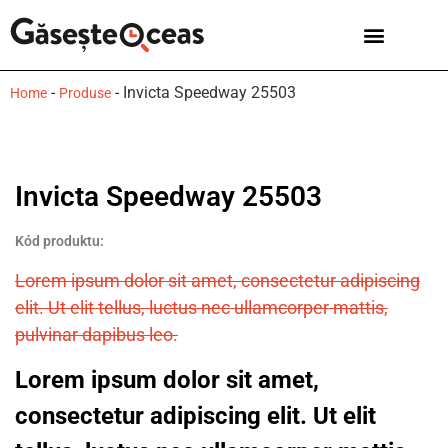
Ceasuri bărbați
Mărci de ceasuri
-
-
Invicta Speedway 25503
Home
Produse
Invicta Speedway 25503
Kód produktu:
Lorem ipsum dolor sit amet, consectetur adipiscing
elit. Ut elit tellus, luctus nec ullamcorper mattis,
pulvinar dapibus leo.
Lorem ipsum dolor sit amet,
consectetur adipiscing elit. Ut elit