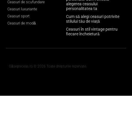
Ceasuri de scufundare
alegerea ceasului
personalitatea ta
Ceasuri luxuriante
Ceasuri sport
Cum să alegi ceasuri potrivite
stilului tău de viață
Ceasuri de modă
Ceasuri în stil vintage pentru
fiecare încheietură
Găseșteceas.ro © 2026 Toate drepturile rezervate.