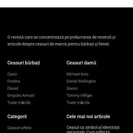
O revistă care se concentrează pe prelucrarea de recenzii și
articole despre ceasuri de marcă pentru bărbați și femei.
Ceasuri bărbați
Ceasuri damă
Casio
Michael Kors
Festina
Daniel Wellington
Diesel
Guess
Emporio Armani
Tommy Hilfiger
Toate mărcile
Toate mărcile
Categorii
Cele mai noi articole
Ceasul ca simbol al identității
Ceasuri ieftine
personale: Cum reflectă