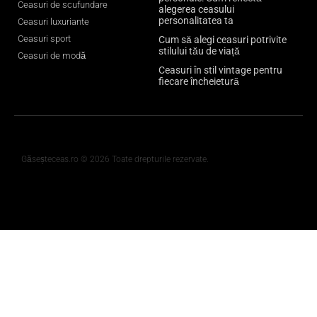
Ceasuri de scufundare
alegerea ceasului
personalitatea ta
Ceasuri luxuriante
Ceasuri sport
Cum să alegi ceasuri potrivite
stilului tău de viață
Ceasuri de modă
Ceasuri în stil vintage pentru
fiecare încheietură
Găseșteceas.ro © 2026 Toate drepturile rezervate.