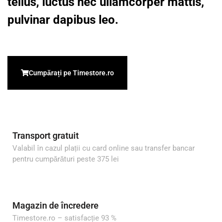
tellus, luctus nec ullamcorper mattis,
pulvinar dapibus leo.
Cumpărați pe Timestore.ro
Transport gratuit
Valabil în cazul plații cu card online sau transfer bancar
pentru cumpărături peste 375 lei
Magazin de încredere
Timestore.ro – satisfacție 93 %