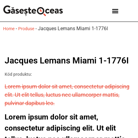
Ceasuri bărbați
Mărci de ceasuri
-
-
Jacques Lemans Miami 1-1776I
Home
Produse
Jacques Lemans Miami 1-1776I
Kód produktu:
Lorem ipsum dolor sit amet, consectetur adipiscing
elit. Ut elit tellus, luctus nec ullamcorper mattis,
pulvinar dapibus leo.
Lorem ipsum dolor sit amet,
consectetur adipiscing elit. Ut elit