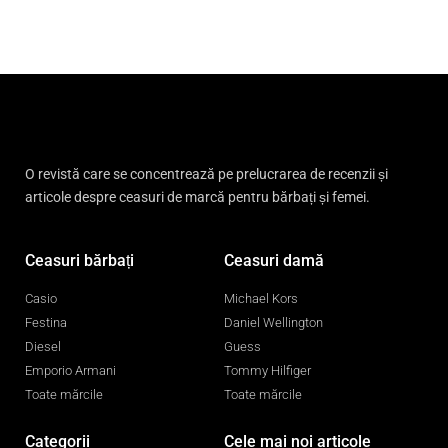
O revistă care se concentrează pe prelucrarea de recenzii și
articole despre ceasuri de marcă pentru bărbați și femei.
Ceasuri bărbați
Ceasuri damă
Casio
Michael Kors
Festina
Daniel Wellington
Diesel
Guess
Emporio Armani
Tommy Hilfiger
Toate mărcile
Toate mărcile
Categorii
Cele mai noi articole