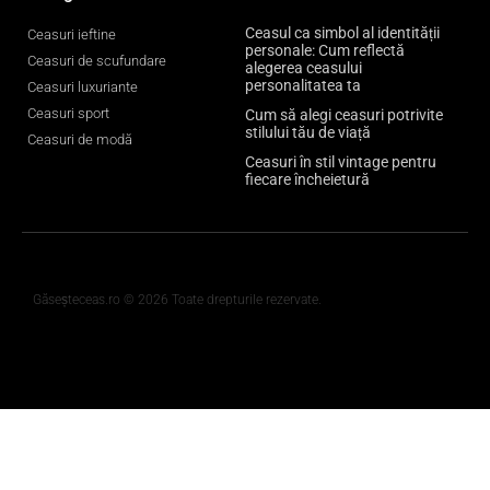
Ceasul ca simbol al identității
Ceasuri ieftine
personale: Cum reflectă
Ceasuri de scufundare
alegerea ceasului
personalitatea ta
Ceasuri luxuriante
Ceasuri sport
Cum să alegi ceasuri potrivite
stilului tău de viață
Ceasuri de modă
Ceasuri în stil vintage pentru
fiecare încheietură
Găseșteceas.ro © 2026 Toate drepturile rezervate.