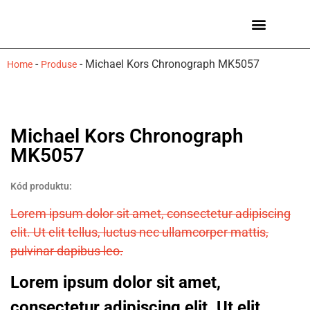
Ceasuri bărbați
Mărci de ceasuri
-
-
Michael Kors Chronograph MK5057
Home
Produse
Michael Kors Chronograph
MK5057
Kód produktu:
Lorem ipsum dolor sit amet, consectetur adipiscing
elit. Ut elit tellus, luctus nec ullamcorper mattis,
pulvinar dapibus leo.
Lorem ipsum dolor sit amet,
consectetur adipiscing elit. Ut elit