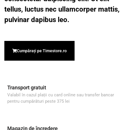
tellus, luctus nec ullamcorper mattis,
pulvinar dapibus leo.
Cumpărați pe Timestore.ro
Transport gratuit
Valabil în cazul plații cu card online sau transfer bancar
pentru cumpărături peste 375 lei
Magazin de încredere