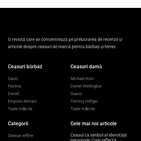
O revistă care se concentrează pe prelucrarea de recenzii și
articole despre ceasuri de marcă pentru bărbați și femei.
Ceasuri bărbați
Ceasuri damă
Casio
Michael Kors
Festina
Daniel Wellington
Diesel
Guess
Emporio Armani
Tommy Hilfiger
Toate mărcile
Toate mărcile
Categorii
Cele mai noi articole
Ceasul ca simbol al identității
Ceasuri ieftine
personale: Cum reflectă