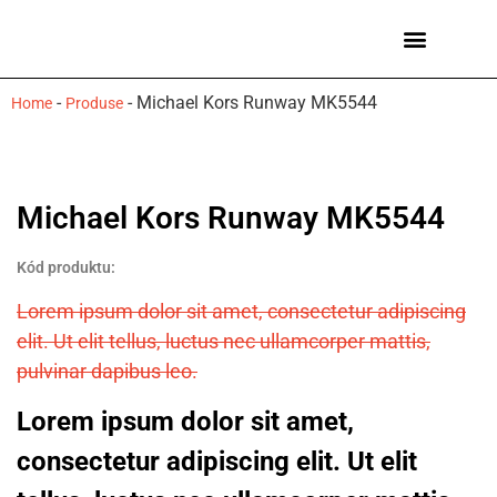
Ceasuri bărbați
Mărci de ceasuri
-
-
Michael Kors Runway MK5544
Home
Produse
Michael Kors Runway MK5544
Kód produktu:
Lorem ipsum dolor sit amet, consectetur adipiscing
elit. Ut elit tellus, luctus nec ullamcorper mattis,
pulvinar dapibus leo.
Lorem ipsum dolor sit amet,
consectetur adipiscing elit. Ut elit