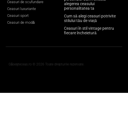
Ceasuri de scufundare
alegerea ceasului
personalitatea ta
Ceasuri luxuriante
Ceasuri sport
Cum să alegi ceasuri potrivite
stilului tău de viață
Ceasuri de modă
Ceasuri în stil vintage pentru
fiecare încheietură
Găseșteceas.ro © 2026 Toate drepturile rezervate.