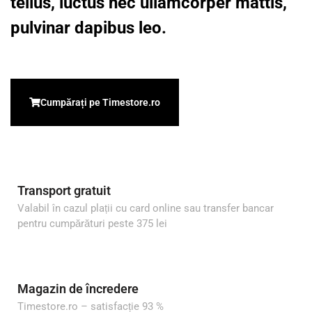
tellus, luctus nec ullamcorper mattis,
pulvinar dapibus leo.
Cumpărați pe Timestore.ro
Transport gratuit
Valabil în cazul plații cu card online sau transfer bancar
pentru cumpărături peste 375 lei
Magazin de încredere
Timestore.ro – satisfacție 93 %