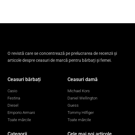
O revistă care se concentrează pe prelucrarea de recenzii și
articole despre ceasuri de marcă pentru bărbați și femei.
Ceasuri bărbați
Ceasuri damă
Casio
Michael Kors
Festina
Daniel Wellington
Diesel
Guess
Emporio Armani
Tommy Hilfiger
Toate mărcile
Toate mărcile
Categorii
Cele mai noi articole