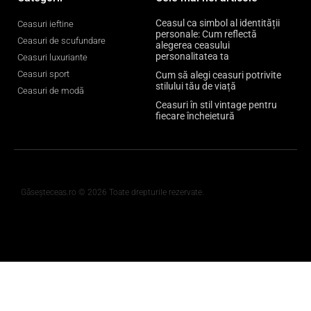
Ceasul ca simbol al identității
Ceasuri ieftine
personale: Cum reflectă
Ceasuri de scufundare
alegerea ceasului
personalitatea ta
Ceasuri luxuriante
Ceasuri sport
Cum să alegi ceasuri potrivite
stilului tău de viață
Ceasuri de modă
Ceasuri în stil vintage pentru
fiecare încheietură
Găseșteceas.ro © 2026 Toate drepturile rezervate.