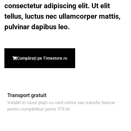
consectetur adipiscing elit. Ut elit
tellus, luctus nec ullamcorper mattis,
pulvinar dapibus leo.
Cumpărați pe Timestore.ro
Transport gratuit
Valabil în cazul plații cu card online sau transfer bancar
pentru cumpărături peste 375 lei