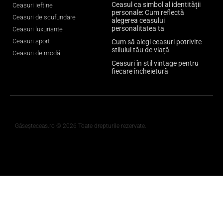
Ceasul ca simbol al identității
Ceasuri ieftine
personale: Cum reflectă
Ceasuri de scufundare
alegerea ceasului
personalitatea ta
Ceasuri luxuriante
Ceasuri sport
Cum să alegi ceasuri potrivite
stilului tău de viață
Ceasuri de modă
Ceasuri în stil vintage pentru
fiecare încheietură
Găseșteceas.ro © 2026 Toate drepturile rezervate.