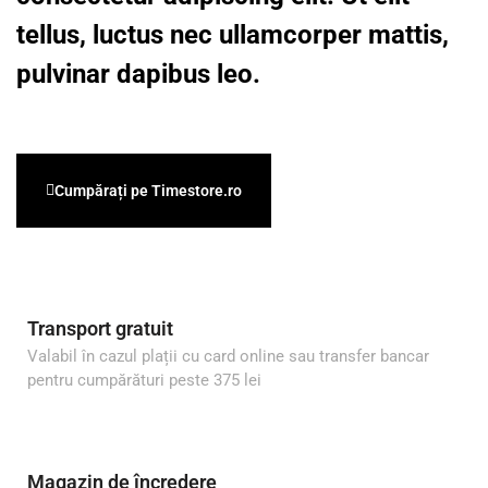
tellus, luctus nec ullamcorper mattis,
pulvinar dapibus leo.
Cumpărați pe Timestore.ro
Transport gratuit
Valabil în cazul plații cu card online sau transfer bancar
pentru cumpărături peste 375 lei
Magazin de încredere