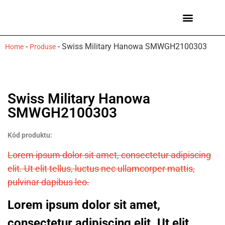
Ceasuri bărbați
Mărci de ceasuri
-
-
Swiss Military Hanowa SMWGH2100303
Home
Produse
Swiss Military Hanowa
SMWGH2100303
Kód produktu:
Lorem ipsum dolor sit amet, consectetur adipiscing
elit. Ut elit tellus, luctus nec ullamcorper mattis,
pulvinar dapibus leo.
Lorem ipsum dolor sit amet,
consectetur adipiscing elit. Ut elit