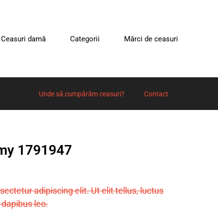
Ceasuri damă
Categorii
Mărci de ceasuri
Unde să cumpărăm ceasuri?
Contact
mmy 1791947
tetur adipiscing elit. Ut elit tellus, luctus
 dapibus leo.