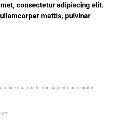
met, consectetur adipiscing elit.
c ullamcorper mattis, pulvinar
ard online sau transfer bancar pentru cumpărături
 93 %