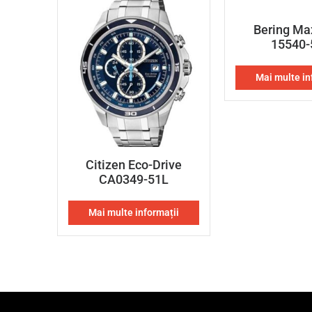
Bering Ma
15540-
Mai multe in
Citizen Eco-Drive
CA0349-51L
Mai multe informații