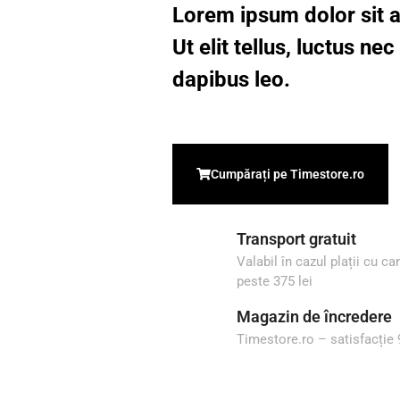
Lorem ipsum dolor sit a
Ut elit tellus, luctus ne
dapibus leo.
Cumpărați pe Timestore.ro
Transport gratuit
Valabil în cazul plații cu c
peste 375 lei
Magazin de încredere
Timestore.ro – satisfacție