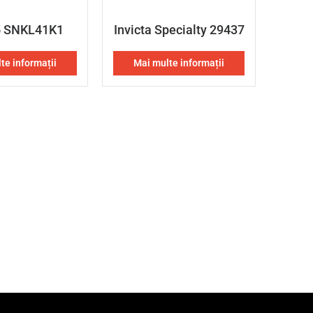
5 SNKL41K1
Invicta Specialty 29437
te informații
Mai multe informații