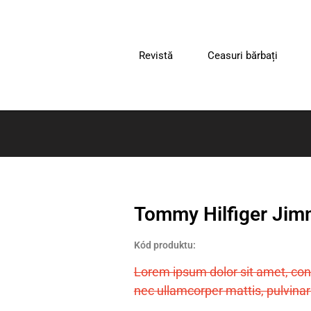
Revistă
Ceasuri bărbați
Tommy Hilfiger Ji
Kód produktu:
Lorem ipsum dolor sit amet, consec
nec ullamcorper mattis, pulvinar