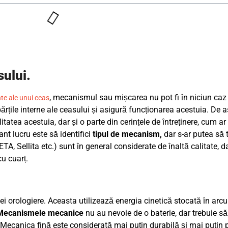
ului.
, mecanismul sau mișcarea nu pot fi în niciun caz
e ale unui ceas
ărțile interne ale ceasului și asigură funcționarea acestuia. De
tea acestuia, dar și o parte din cerințele de întreținere, cum ar 
nt lucru este să identifici
tipul de mecanism,
dar s-ar putea să 
, Sellita etc.) sunt în general considerate de înaltă calitate, d
cu cuarț.
orologiere. Aceasta utilizează energia cinetică stocată în arcur
Mecanismele mecanice
nu au nevoie de o baterie, dar trebuie să
. Mecanica fină este considerată mai puțin durabilă și mai puțin p