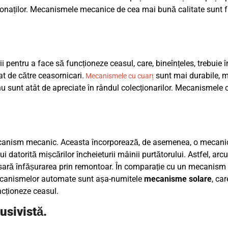
asionaților. Mecanismele mecanice de cea mai bună calitate sunt f
pentru a face să funcționeze ceasul, care, bineînțeles, trebuie î
at de către ceasornicari.
sunt mai durabile, m
Mecanismele cu cuarț
nu sunt atât de apreciate în rândul colecționarilor. Mecanismele 
canism mecanic. Aceasta încorporează, de asemenea, o mecanic
 datorită mișcărilor încheieturii mâinii purtătorului. Astfel, arc
cesară înfășurarea prin remontoar. În comparație cu un mecanism
mecanismelor automate sunt așa-numitele
mecanisme solare
, ca
ncționeze ceasul.
usivistă.