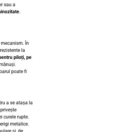
or sau a
minozitate
.
la mecanism. În
rezistente la
entru piloți, pe
u mănuși.
oarul poate fi
tru a se atașa la
 privește
i curele rupte.
erigi metalice.
ulare și, de