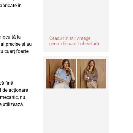
abricate în
nlocuită la
Ceasuri în stil vintage
pentru fiecare încheietură
ai precise și au
cu cuarț foarte
ă fină
ul de acționare
 mecanic, nu
re utilizează