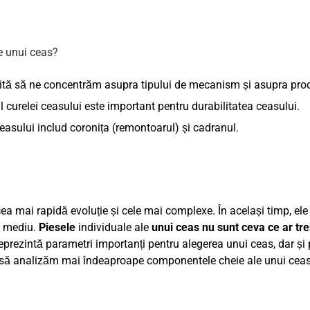
ită să ne concentrăm asupra tipului de mecanism și asupra prod
u al curelei ceasului este important pentru durabilitatea ceasului.
asului includ coronița (remontoarul) și cadranul.
ea mai rapidă evoluție și cele mai complexe. În același timp, ele
ul mediu.
Piesele
individuale ale
unui ceas nu sunt ceva ce ar treb
eprezintă parametri importanți pentru alegerea unui ceas, dar și 
are, să analizăm mai îndeaproape componentele cheie ale unui ceas