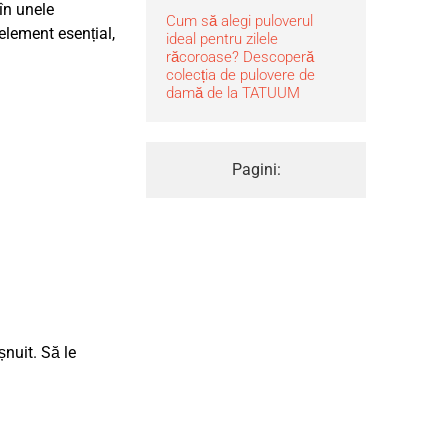
în unele
Cum să alegi puloverul
element esențial,
ideal pentru zilele
răcoroase? Descoperă
colecția de pulovere de
damă de la TATUUM
Pagini:
șnuit. Să le