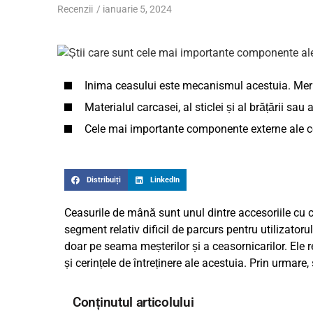
Recenzii
/
ianuarie 5, 2024
Inima ceasului este mecanismul acestuia. Mer
Materialul carcasei, al sticlei și al brățării sa
Cele mai importante componente externe ale ce
Distribuiți
LinkedIn
Ceasurile de mână sunt unul dintre accesoriile cu c
segment relativ dificil de parcurs pentru utilizator
doar pe seama meșterilor și a ceasornicarilor. Ele r
și cerințele de întreținere ale acestuia. Prin urm
Conținutul articolului