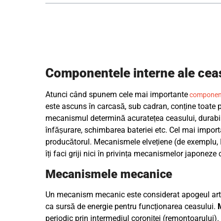
Componentele interne ale ceas
Atunci când spunem cele mai importante
component
este ascuns în carcasă, sub cadran, conține toate p
mecanismul determină acuratețea ceasului, durabilita
înfășurare, schimbarea bateriei etc. Cel mai importa
producătorul. Mecanismele elvețiene (de exemplu, ETA
îți faci griji nici în privința mecanismelor japoneze 
Mecanismele mecanice
Un mecanism mecanic este considerat apogeul artei 
ca sursă de energie pentru funcționarea ceasului.
periodic prin intermediul coroniței (remontoarului)