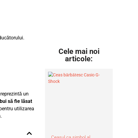
ucătorului.
Cele mai noi
articole:
 reprezintă un
ui să fie lăsat
pentru utilizarea
.
Ceasul ca simbol al