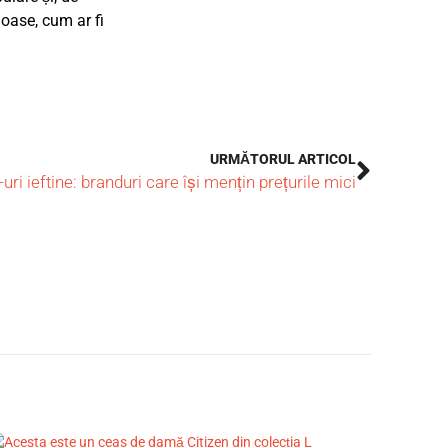
ioase, cum ar fi
URMĂTORUL ARTICOL
ri ieftine: branduri care își mențin prețurile mici