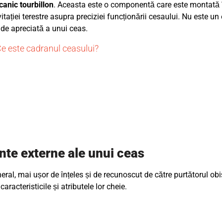
anic tourbillon
. Aceasta este o componentă care este montată 
ției terestre asupra preciziei funcționării cesaului. Nu este un 
 de apreciată a unui ceas.
Ce este cadranul ceasului?
te externe ale unui ceas
eral, mai ușor de înțeles și de recunoscut de către purtătorul obi
racteristicile și atributele lor cheie.