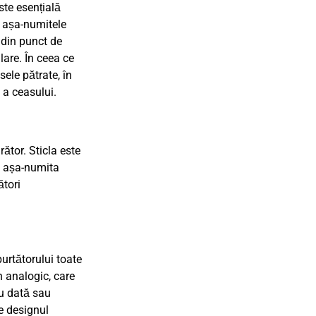
te esențială
i așa-numitele
 din punct de
lare. În ceea ce
ele pătrate, în
 a ceasului.
rător. Sticla este
ă, așa-numita
ători
purtătorului toate
n analogic, care
ru dată sau
ce designul