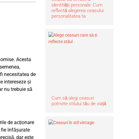
identității personale: Cum
reflectă alegerea ceasului
personalitatea ta
 omise. Acesta
 asemenea,
fi necesitatea de
te intereseze și
ar nu trebuie să
Cum să alegi ceasuri
potrivite stilului tău de viață
ile de acționare
 fie înfășurate
recisă, dar este