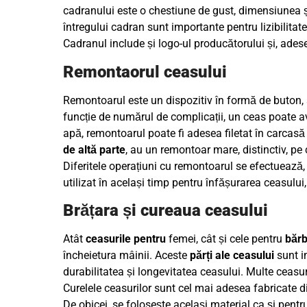
cadranului este o chestiune de gust, dimensiunea și
întregului cadran sunt importante pentru lizibilitat
Cadranul include și logo-ul producătorului și, ade
Remontaorul ceasului
Remontoarul este un dispozitiv în formă de buton, s
funcție de numărul de complicații, un ceas poate a
apă, remontoarul poate fi adesea filetat în carcas
de altă parte
, au un remontoar mare, distinctiv, pe 
Diferitele operațiuni cu remontoarul se efectuează, d
utilizat în același timp pentru înfășurarea ceasului,
Brățara și cureaua ceasului
Atât
ceasurile pentru
femei, cât și cele pentru
bărb
încheietura mâinii. Aceste
părți ale ceasului
sunt i
durabilitatea și longevitatea ceasului. Multe ceasur
Curelele ceasurilor sunt cel mai adesea fabricate di
De obicei, se folosește același material ca și pentru