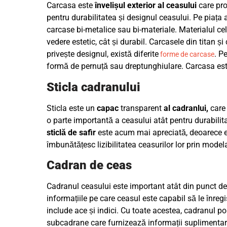
Carcasa este
învelișul exterior al ceasului
care pr
pentru durabilitatea și designul ceasului. Pe piața 
carcase bi-metalice sau bi-materiale. Materialul cel
vedere estetic, cât și durabil. Carcasele din titan 
privește designul, există diferite
. P
forme de carcase
formă de pernuță sau dreptunghiulare. Carcasa este
Sticla cadranului
Sticla este un
capac
transparent
al cadranlui,
care
o parte importantă a ceasului atât pentru durabilitat
sticlă de safir
este acum mai apreciată, deoarece es
îmbunătățesc lizibilitatea ceasurilor lor prin modela
Cadran de ceas
Cadranul ceasului este important atât din punct de ve
informațiile pe care ceasul este capabil să le înreg
include ace și indici. Cu toate acestea, cadranul p
subcadrane care furnizează informații suplimentar