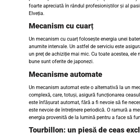
foarte apreciată în rândul profesioniștilor și al p
Elveția.
Mecanism cu cuarț
Un mecanism cu cuarț folosește energia unei baterii 
anumite intervale. Un astfel de serviciu este asigur
un preț de achiziție mai mic. Cu toate acestea, ele 
bune sunt oferite de japonezi.
Mecanisme automate
Un mecanism automat este o alternativă la un me
complexă, care, totuși, asigură funcționarea ceasului
este înfășurat automat, fără a fi nevoie să fie ne
este nevoie de întreținere periodică. O ramură a 
energia provenită de la lumină pentru a face să fu
Tourbillon: un piesă de ceas excl