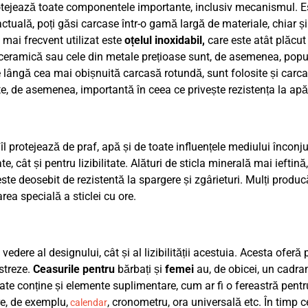
otejează toate componentele importante, inclusiv mecanismul. Es
actuală, poți găsi carcase într-o gamă largă de materiale, chiar ș
 mai frecvent utilizat este
oțelul inoxidabil,
care este atât plăcut
și ceramică sau cele din metale prețioase sunt, de asemenea, popu
e lângă cea mai obișnuită carcasă rotundă, sunt folosite și carcas
, de asemenea, importantă în ceea ce privește rezistența la apă
 îl protejează de praf, apă și de toate influențele mediului înconju
e, cât și pentru lizibilitate. Alături de sticla minerală mai ieftin
te deosebit de rezistentă la spargere și zgârieturi. Mulți produc
rea specială a sticlei cu ore.
dere al designului, cât și al lizibilității acestuia. Acesta oferă 
istreze.
Ceasurile pentru
bărbați și
femei
au, de obicei, un cadra
oate conține și elemente suplimentare, cum ar fi o fereastră pent
e, de exemplu,
, cronometru, ora universală etc. În timp 
calendar