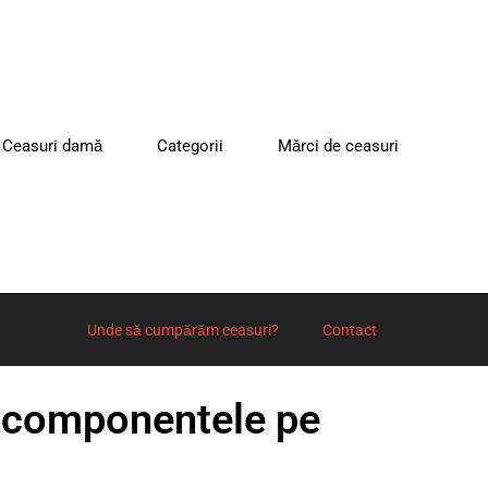
Ceasuri damă
Categorii
Mărci de ceasuri
Unde să cumpărăm ceasuri?
Contact
: componentele pe