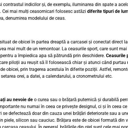
 contrastul indicilor și, de exemplu, iluminarea din spate a acel
e. Cei mai mulți ceasornicari folosesc astăzi
diferite tipuri de lu
sea, denumirea modelului de ceas.
ituat de obicei în partea dreaptă a carcasei și conectat direct 
vea mai mult de un remontoar. La ceasurile sport, care sunt mai 
ă pentru a împiedica apa să pătrundă prin deschidere.
Ceasurile p
care piloții au reușit să îl folosească chiar și atunci când purta
e obicei, prin tragerea acestuia în diferite poziții. Astfel, remont
 setarea orei, a datei, a calendarului, a cronometrului etc.
ați au nevoie de
o curea sau o brățară puternică și durabilă pen
mportante nu numai în ceea ce privește designul, ci și în ceea ce
i se defectează doar din cauza unei brățări deteriorate sau a une
n piele, silicon sau cauciuc. Brățara este de obicei formată din v
 carcasa ceasului. În general, brățările din oțel sunt cele mai pop